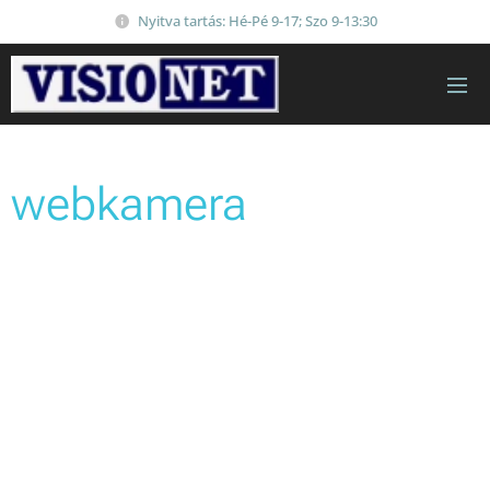
Nyitva tartás: Hé-Pé 9-17; Szo 9-13:30
webkamera