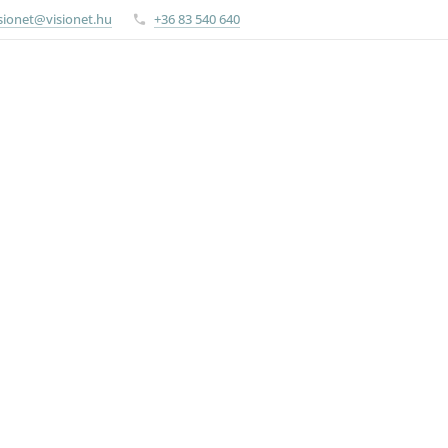
sionet@visionet.hu
+36 83 540 640